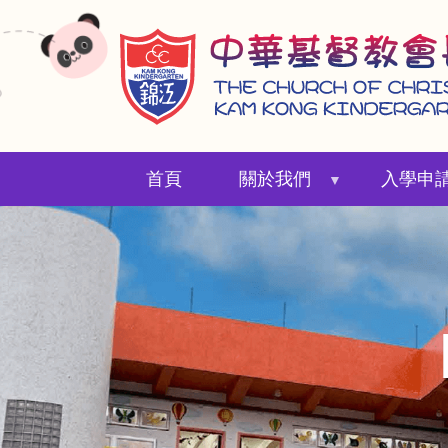
移
至
主
內
容
首頁
關於我們
入學申