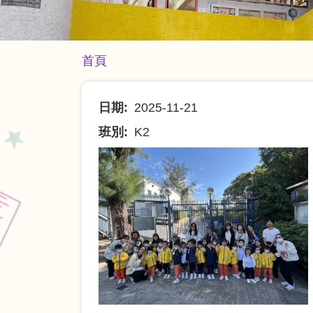
導
首頁
航
連
日期
2025-11-21
結
班別
K2