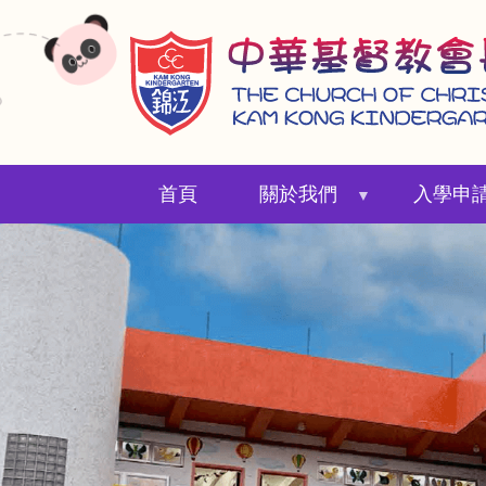
移
至
主
內
容
首頁
關於我們
入學申