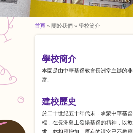
導
首頁
關於我們
學校簡介
航
連
結
學校簡介
本園是由中華基督教會長洲堂主辦的非
富。
建校歷史
於二十世紀五十年代末，承蒙中華基督
標，在長洲島上發揚基督的精神，以教
求，亦相應增加，原有的課室已不敷應