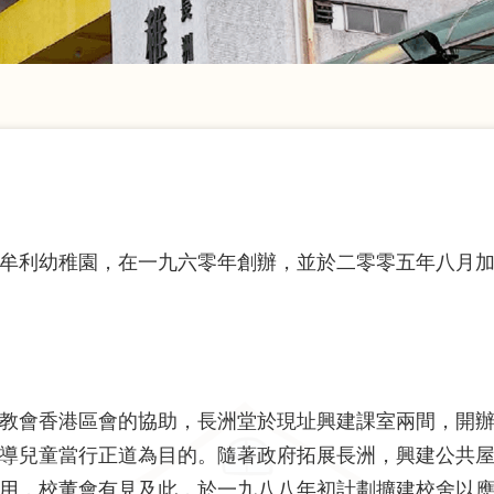
牟利幼稚園，在一九六零年創辦，並於二零零五年八月
教會香港區會的協助，長洲堂於現址興建課室兩間，開
導兒童當行正道為目的。隨著政府拓展長洲，興建公共
用，校董會有見及此，於一九八八年初計劃擴建校舍以