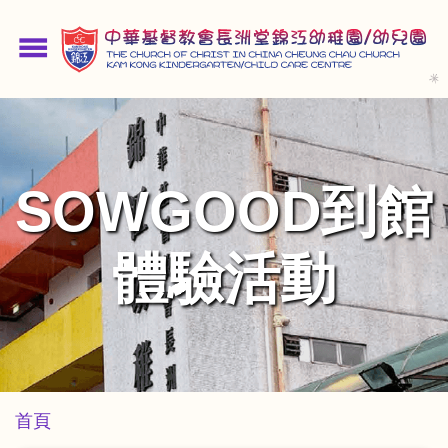
移
至
menu
主
內
容
SOWGOOD到館
體驗活動
導
首頁