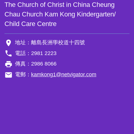
The Church of Christ in China Cheung
Chau Church Kam Kong Kindergarten/
Child Care Centre
room
地址：離島長洲學校道十四號
phone
電話：2981 2223
local_printshop
傳真：2986 8066
email
電郵：
kamkong1@netvigator.com