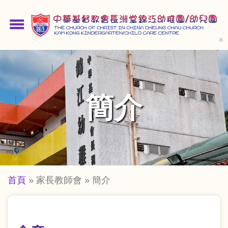
移
至
menu
主
內
容
簡介
導
首頁
家長教師會
簡介
航
連